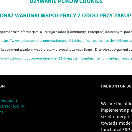
UŻYWANIE PLIKÓW COOKIES
E ORAZ WARUNKI WSPÓŁPRACY Z ODOO PRZY ZAKUPI
poznać się z informacjami o licencjach odoo (Community i Enterprise) dostępnymi pod
https://www.odoo.com/documentation/user/11.0/legal/licenses/licenses.html#licenses
ż i z ogólnymi zasadami współpracy w przypadku zakupu licencji Enterpise dostępnymi p
//www.odoo.com/documentation/user/11.0/legal/terms/enterprise.html#enterprise-ag
ON
HADRON FOR BUSI
Conditions
We are the offi
strator (GDPR)
implementing 
ns
sized enterpri
towards modern
functional ERP a