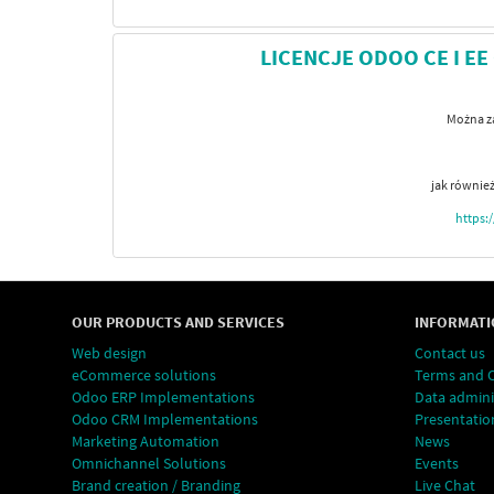
LICENCJE ODOO CE I E
Można za
jak równie
https:
OUR PRODUCTS AND SERVICES
INFORMATI
Web design
Contact us
eCommerce solutions
Terms and 
Odoo ERP Implementations
Data admini
Odoo CRM Implementations
Presentatio
Marketing Automation
News
Omnichannel Solutions
Events
Brand creation / Branding
Live Chat