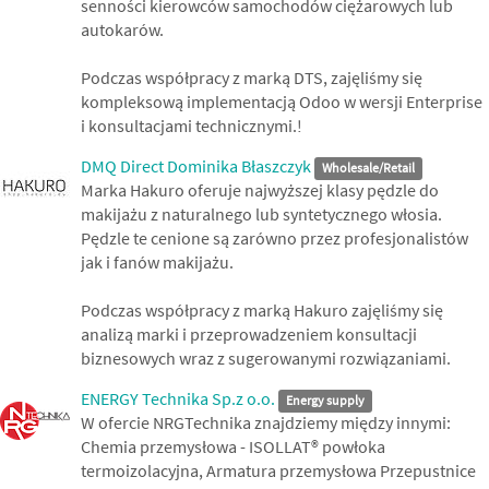
senności kierowców samochodów ciężarowych lub
autokarów.
Podczas współpracy z marką DTS, zajęliśmy się
kompleksową implementacją Odoo w wersji Enterprise
i konsultacjami technicznymi.!
DMQ Direct Dominika Błaszczyk
Wholesale/Retail
Marka Hakuro oferuje najwyższej klasy pędzle do
makijażu z naturalnego lub syntetycznego włosia.
Pędzle te cenione są zarówno przez profesjonalistów
jak i fanów makijażu.
Podczas współpracy z marką Hakuro zajęliśmy się
analizą marki i przeprowadzeniem konsultacji
biznesowych wraz z sugerowanymi rozwiązaniami.
ENERGY Technika Sp.z o.o.
Energy supply
W ofercie NRGTechnika znajdziemy między innymi:
Chemia przemysłowa - ISOLLAT® powłoka
termoizolacyjna, Armatura przemysłowa Przepustnice