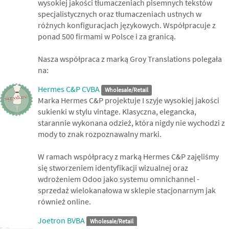
wysokiej jakości tłumaczeniach pisemnych tekstów
specjalistycznych oraz tłumaczeniach ustnych w
różnych konfiguracjach językowych. Współpracuje z
ponad 500 firmami w Polsce i za granicą.
Nasza współpraca z marką Groy Translations polegała
na:
Hermes C&P CVBA
Wholesale/Retail
Marka Hermes C&P projektuje I szyje wysokiej jakości
sukienki w stylu vintage. Klasyczna, elegancka,
starannie wykonana odzież, która nigdy nie wychodzi z
mody to znak rozpoznawalny marki.
W ramach współpracy z marką Hermes C&P zajęliśmy
się stworzeniem identyfikacji wizualnej oraz
wdrożeniem Odoo jako systemu omnichannel -
sprzedaż wielokanałowa w sklepie stacjonarnym jak
również online.
Joetron BVBA
Wholesale/Retail