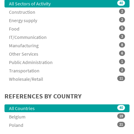
All Sectors of Activity
40
Construction
2
Energy supply
2
Food
5
IT/Communication
3
Manufacturing
8
Other Services
6
Public Administration
1
Transportation
2
Wholesale/Retail
11
REFERENCES BY COUNTRY
All Countries
40
Belgium
19
Poland
21