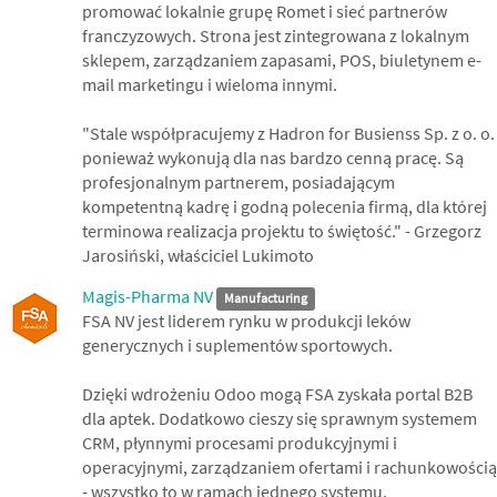
promować lokalnie grupę Romet i sieć partnerów
franczyzowych. Strona jest zintegrowana z lokalnym
sklepem, zarządzaniem zapasami, POS, biuletynem e-
mail marketingu i wieloma innymi.
"Stale współpracujemy z Hadron for Busienss Sp. z o. o.
ponieważ wykonują dla nas bardzo cenną pracę. Są
profesjonalnym partnerem, posiadającym
kompetentną kadrę i godną polecenia firmą, dla której
terminowa realizacja projektu to świętość." - Grzegorz
Jarosiński, właściciel Lukimoto
Magis-Pharma NV
Manufacturing
FSA NV jest liderem rynku w produkcji leków
generycznych i suplementów sportowych.
Dzięki wdrożeniu Odoo mogą FSA zyskała portal B2B
dla aptek. Dodatkowo cieszy się sprawnym systemem
CRM, płynnymi procesami produkcyjnymi i
operacyjnymi, zarządzaniem ofertami i rachunkowością
- wszystko to w ramach jednego systemu.