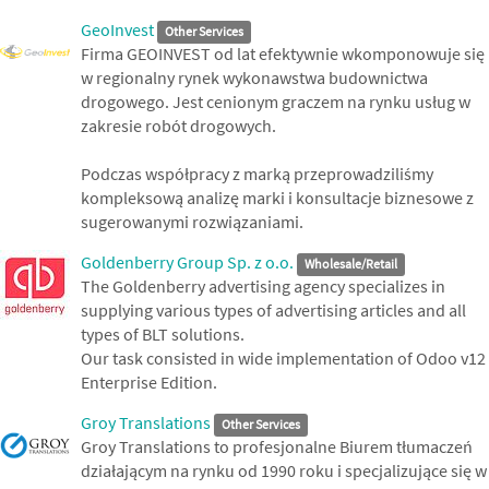
GeoInvest
Other Services
Firma GEOINVEST od lat efektywnie wkomponowuje się
w regionalny rynek wykonawstwa budownictwa
drogowego. Jest cenionym graczem na rynku usług w
zakresie robót drogowych.
Podczas współpracy z marką przeprowadziliśmy
kompleksową analizę marki i konsultacje biznesowe z
sugerowanymi rozwiązaniami.
Goldenberry Group Sp. z o.o.
Wholesale/Retail
The Goldenberry advertising agency specializes in
supplying various types of advertising articles and all
types of BLT solutions.
Our task consisted in wide implementation of Odoo v12
Enterprise Edition.
Groy Translations
Other Services
Groy Translations to profesjonalne Biurem tłumaczeń
działającym na rynku od 1990 roku i specjalizujące się w