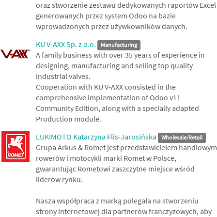
oraz stworzenie zestawu dedykowanych raportów Excel
generowanych przez system Odoo na bazie
wprowadzonych przez używkowników danych.
KU V-AXX Sp. z o.o.
Manufacturing
A family business with over 35 years of experience in
designing, manufacturing and selling top quality
industrial valves.
Cooperation with KU V-AXX consisted in the
comprehensive implementation of Odoo v11
Community Edition, along with a specially adapted
Production module.
LUKIMOTO Katarzyna Flis-Jarosińska
Wholesale/Retail
Grupa Arkus & Romet jest przedstawicielem handlowym
rowerów i motocykli marki Romet w Polsce,
gwarantując Rometowi zaszczytne miejsce wśród
liderów rynku.
Nasza współpraca z marką polegała na stworzeniu
strony internetowej dla partnerów franczyzowych, aby