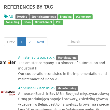
REFERENCES BY TAG
All
Hosting
Strona Internetowa
Branding
eCommerce
Konsulting
Odoo
Omnichannel
POS
Prev
1
2
Next
Amister sp. z o.o. sp. k.
Manufacturing
The amister company is a pioneer of automation and
industrial IT.
Our cooperation consisted in the implementation and
maintenance of Odoo v8.
Anheuser-Busch InBev
Manufacturing
Anheuser-Busch InBev (AB InBev) jest międzynarodową
firmą produkującą napoje i browary, z siedzibą główną
w Leuven w Belgii. Jest to największy browar na świecie
i ma 25-procentowy udział w światowym rynku. W