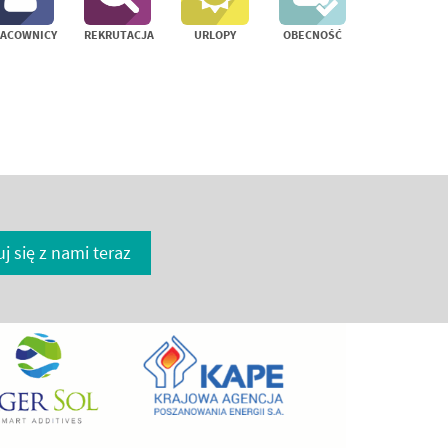
RACOWNICY
REKRUTACJA
URLOPY
OBECNOŚĆ
j się z nami teraz