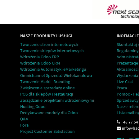
NASZE PRODUKTY I USŁUGI
INOFMACJE
Tworzenie stron internetowych
Skontaktuj s
Tworzenie sklepów internetowych
Regulaminy
Wdrożenia Odoo ERP
Administrat
Wdrożenia Odoo CRM
Prezentacje
Wdrożenia Automatyki eMarketingu
Aktualności
Omnichannel Sprzedaż Wielokanałowa
Wydarzenia
Tworzenie Marki - Branding
Live Czat
Zwiększenie sprzedaży online
Praca
POS dla sklepów i restauracji
Pomoc - Hel
Zarządzanie projektami wdrożeniowymi
Sprzedawcy
Hosting Odoo
Nasze refer
Dedykowane moduły dla Odoo
Lista maili
Q&A
+48 77 54
Fora
info@had
Project Customer Satisfaction