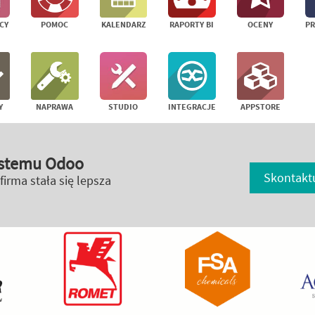
CY
POMOC
KALENDARZ
RAPORTY BI
OCENY
P
Y
NAPRAWA
STUDIO
INTEGRACJE
APPSTORE
systemu Odoo
Skontaktu
firma stała się lepsza