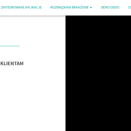
ZINTEGROWANE APLIKACJE
ROZWIĄZANIA BRANŻOWE
DEMO ODOO
C
 KLIENTAM