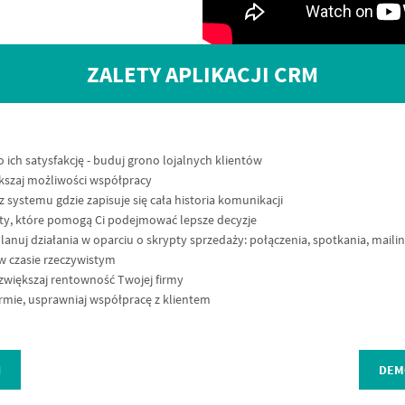
ZALETY APLIKACJI CRM
 o ich satysfakcję - buduj grono lojalnych klientów
ększaj możliwości współpracy
systemu gdzie zapisuje się cała historia komunikacji
ty, które pomogą Ci podejmować lepsze decyzje
lanuj działania w oparciu o skrypty sprzedaży: połączenia, spotkania, mailing
 w czasie rzeczywistym
zwiększaj rentowność Twojej firmy
rmie, usprawniaj współpracę z klientem
I
DEM