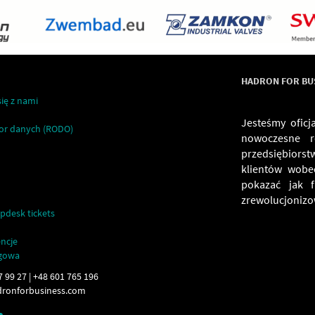
HADRON FOR BUSI
ię z nami
Jesteśmy oficj
or danych (RODO)
nowoczesne r
przedsiębiors
klientów wobe
pokazać jak 
zrewolucjonizow
pdesk tickets
encje
ngowa
7 99 27 | +48 601 765 196
ronforbusiness.com