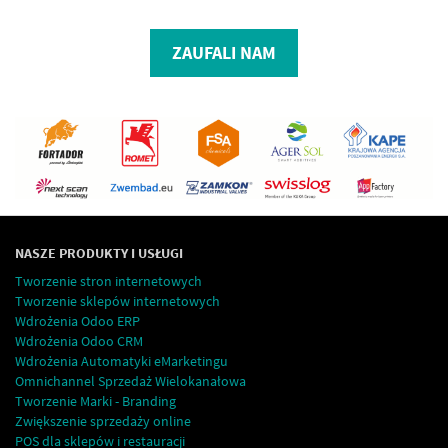
ZAUFALI NAM
NASZE PRODUKTY I USŁUGI
Tworzenie stron internetowych
Tworzenie sklepów internetowych
Wdrożenia Odoo ERP
Wdrożenia Odoo CRM
Wdrożenia Automatyki eMarketingu
Omnichannel Sprzedaż Wielokanałowa
Tworzenie Marki - Branding
Zwiększenie sprzedaży online
POS dla sklepów i restauracji