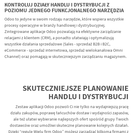
KONTROLUJ DZIAŁY HANDLU I DYSTRYBUCJI Z
POZIOMU JEDNEGO FUNKCJONALNEGO NARZĘDZIA
Odoo to jedyne w swoim rodzaju narzędzie, które wspiera wszystkie
procesy operacyjne w branży handlowej i dystrybucyjnej.
Zintegrowane aplikacje Odoo pozwalają na efektywne zarządzanie
relacjami z klientem (CRM), a ponadto ułatwiają i optymalizują
wszystkie działania sprzedażowe (Sales - sprzedaż B2B i B2C,
eCommerce - sprzedaż internetowa, sprzedaż wielokanałowa Omni
Channel) oraz pomagają w skuteczniejszym zarządzaniu magazynem.
SKUTECZNIEJSZE PLANOWANIE
HANDLU I DYSTRYBUCJI
Zestaw aplikacji Odoo pozwoli Ci nie tylko na wydajniejszą pracę
działu zakupów, poprawę łańcuchów dostaw i wydajności zapasów,
ale też ułatwi wybieranie najlepszych ofert spośród grupy Twoich
dostawców oraz umożliwi skuteczne planowanie kolejnych działań.
Dzięki “regule Wielu firm Odoo” możesz zarządzać kilkoma firmami z