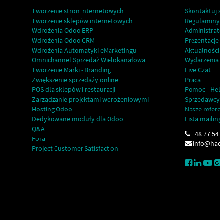
Tworzenie stron internetowych
Skontaktuj s
Tworzenie sklepów internetowych
Regulaminy
Wdrożenia Odoo ERP
Administrat
Wdrożenia Odoo CRM
Prezentacje
Wdrożenia Automatyki eMarketingu
Aktualności
Omnichannel Sprzedaż Wielokanałowa
Wydarzenia
Tworzenie Marki - Branding
Live Czat
Zwiększenie sprzedaży online
Praca
POS dla sklepów i restauracji
Pomoc - Hel
Zarządzanie projektami wdrożeniowymi
Sprzedawcy
Hosting Odoo
Nasze refer
Dedykowane moduły dla Odoo
Lista maili
Q&A
+48 77 54
Fora
info@had
Project Customer Satisfaction