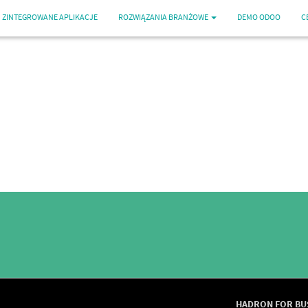
ZINTEGROWANE APLIKACJE
ROZWIĄZANIA BRANŻOWE
DEMO ODOO
C
HADRON FOR BUSI