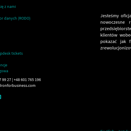
ię z nami
Jesteśmy oficj
or danych (RODO)
nowoczesne r
przedsiębiors
klientów wobe
pokazać jak 
zrewolucjonizow
pdesk tickets
encje
ngowa
7 99 27 | +48 601 765 196
ronforbusiness.com