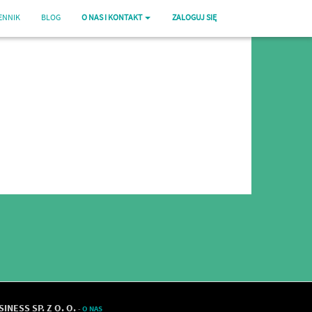
ENNIK
BLOG
O NAS I KONTAKT
ZALOGUJ SIĘ
NESS SP. Z O. O.
-
O NAS