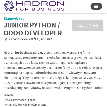
Przełą
nawiga
Stanowiska
/
JUNIOR PYTHON /
Apply Now!
ODOO DEVELOPER
KĘDZIERZYN-KOŹLE
,
POLSKA
Hadron for business Sp. z o. o.
to prężnie rozwijająca się firma
zajmująca się projektowaniem i wdrażaniem zintegrowanych aplikacji
biznesowych odoo klasy ERP do wspomagania zarządzania
przedsiębiorstwem. Jesteśmy partnerem firmy odoo w Polsce. Więcej
informacji na https://hadronforbusiness.com. Głównymi naszymi
klientami są firmy na terenie Polski, Belgii i Skandynawii. W związku z
dużym zainteresowaniem naszymi usługami i rozwojem firmy
poszukujemy kandydatów na stanowisko: Programista Python - odoo.
Zadania:
• Analiza wymagań klienta
• Pisanie kodu i jego implementacja