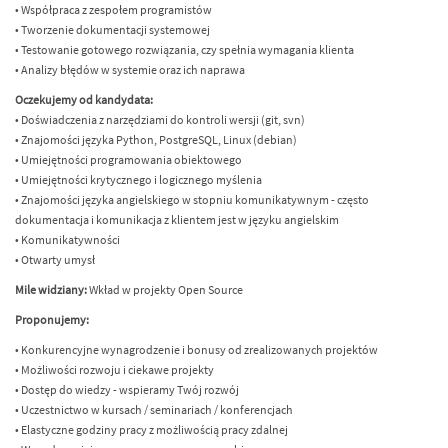
• Współpraca z zespołem programistów
• Tworzenie dokumentacji systemowej
• Testowanie gotowego rozwiązania, czy spełnia wymagania klienta
• Analizy błędów w systemie oraz ich naprawa
Oczekujemy od kandydata:
• Doświadczenia z narzędziami do kontroli wersji (git, svn)
• Znajomości języka Python, PostgreSQL, Linux (debian)
• Umiejętności programowania obiektowego
• Umiejętności krytycznego i logicznego myślenia
• Znajomości języka angielskiego w stopniu komunikatywnym - często
dokumentacja i komunikacja z klientem jest w języku angielskim
• Komunikatywności
• Otwarty umysł
Mile widziany:
Wkład w projekty Open Source
Proponujemy:
• Konkurencyjne wynagrodzenie i bonusy od zrealizowanych projektów
• Możliwości rozwoju i ciekawe projekty
• Dostęp do wiedzy - wspieramy Twój rozwój
• Uczestnictwo w kursach / seminariach / konferencjach
• Elastyczne godziny pracy z możliwością pracy zdalnej