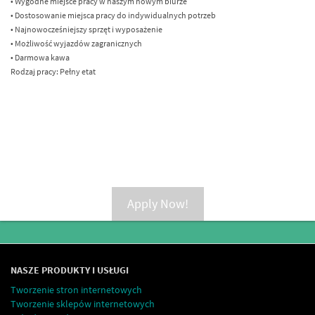
• Wygodne miejsce pracy w naszym nowym biurze
• Dostosowanie miejsca pracy do indywidualnych potrzeb
• Najnowocześniejszy sprzęt i wyposażenie
• Możliwość wyjazdów zagranicznych
• Darmowa kawa
Rodzaj pracy: Pełny etat
Apply Now!
NASZE PRODUKTY I USŁUGI
Tworzenie stron internetowych
Tworzenie sklepów internetowych