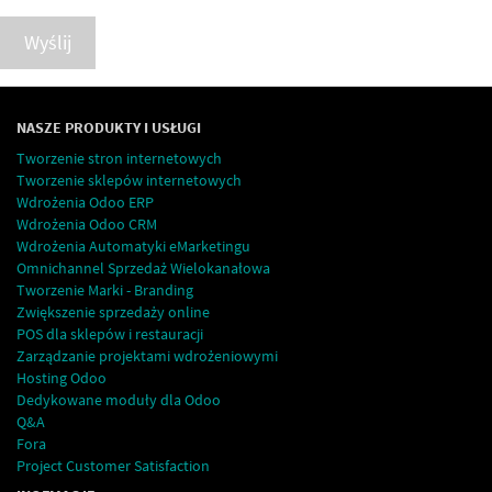
Wyślij
NASZE PRODUKTY I USŁUGI
Tworzenie stron internetowych
Tworzenie sklepów internetowych
Wdrożenia Odoo ERP
Wdrożenia Odoo CRM
Wdrożenia Automatyki eMarketingu
Omnichannel Sprzedaż Wielokanałowa
Tworzenie Marki - Branding
Zwiększenie sprzedaży online
POS dla sklepów i restauracji
Zarządzanie projektami wdrożeniowymi
Hosting Odoo
Dedykowane moduły dla Odoo
Q&A
Fora
Project Customer Satisfaction